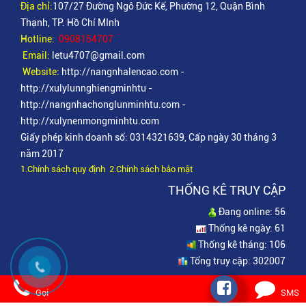
Đị
a chỉ:
10
7/27 Đường Ngô Đức Kế, Phường 12, Quận Bình
Thạnh, TP. Hồ Chí MInh
Hotline:
0908154707
Email:
letu4707@gmail.com
Website:
http://nangnhalencao.com
-
http://xulylunnghiengminhtu
-
http://nangnhachonglunminhtu.com
-
http://xulynenmongminhtu.com
Giấy phép kinh doanh số: 0314321639, Cấp ngày 30 tháng 3
năm 2017
1.Chính sách quy định
2.Chính sách bảo mật
THỐNG KÊ TRUY CẬP
Đang online:
56
Thống kê ngày:
61
Thống kê tháng:
106
Tổng truy cập:
302007
Ý KIẾN PH
Gọi
SMS
Copyright © 2016 by
Xử lý lún nghiêng