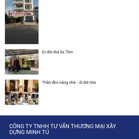
Di dời nhà lùi 70m
Thần đèn nâng nhà - di dời nhà
CÔNG TY TNHH TƯ VẤN THƯƠNG MẠI XÂY
DỰNG MINH TÚ